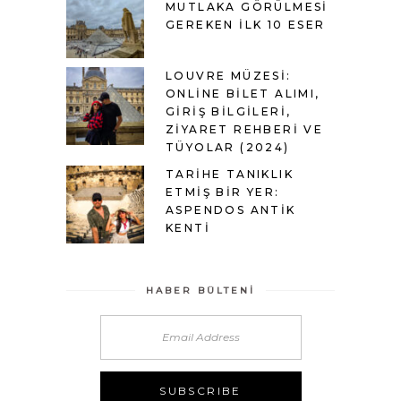
MUTLAKA GÖRÜLMESI
GEREKEN İLK 10 ESER
LOUVRE MÜZESI:
ONLINE BILET ALIMI,
GIRIŞ BILGILERI,
ZIYARET REHBERI VE
TÜYOLAR (2024)
TARIHE TANIKLIK
ETMIŞ BIR YER:
ASPENDOS ANTIK
KENTI
HABER BÜLTENI