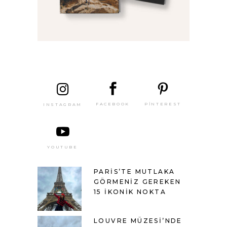
SON
YAZILAR
PINTEREST
FACEBOOK
INSTAGRAM
YOUTUBE
PARIS’TE MUTLAKA
GÖRMENIZ GEREKEN
15 İKONIK NOKTA
LOUVRE MÜZESI’NDE