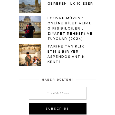
GEREKEN İLK 10 ESER
LOUVRE MÜZESI:
ONLINE BILET ALIMI,
GIRIŞ BILGILERI,
ZIYARET REHBERI VE
TÜYOLAR (2024)
TARIHE TANIKLIK
ETMIŞ BIR YER:
ASPENDOS ANTIK
KENTI
HABER BÜLTENI