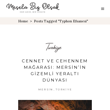
Home
>
Posts Tagged "Typhon Efsanesi"
Turkiye
CENNET VE CEHENNEM
MAĞARASI: MERSIN’IN
GIZEMLI YERALTI
DÜNYASI
,
MERSIN
TÜRKIYE