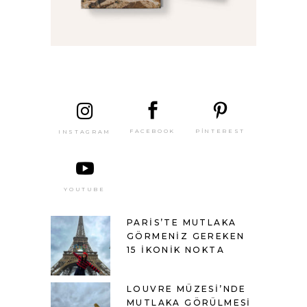
SON
YAZILAR
PINTEREST
FACEBOOK
INSTAGRAM
YOUTUBE
PARIS’TE MUTLAKA
GÖRMENIZ GEREKEN
15 İKONIK NOKTA
LOUVRE MÜZESI’NDE
MUTLAKA GÖRÜLMESI