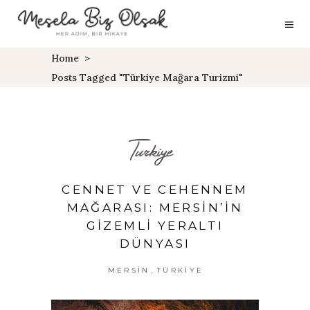
Home
>
Posts Tagged "Türkiye Mağara Turizmi"
Turkiye
CENNET VE CEHENNEM
MAĞARASI: MERSIN’IN
GIZEMLI YERALTI
DÜNYASI
,
MERSIN
TÜRKIYE