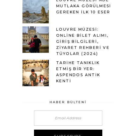
MUTLAKA GÖRÜLMESI
GEREKEN İLK 10 ESER
LOUVRE MÜZESI:
ONLINE BILET ALIMI,
GIRIŞ BILGILERI,
ZIYARET REHBERI VE
TÜYOLAR (2024)
TARIHE TANIKLIK
ETMIŞ BIR YER:
ASPENDOS ANTIK
KENTI
HABER BÜLTENI