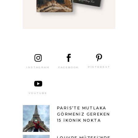
SON
YAZILAR
PINTEREST
FACEBOOK
INSTAGRAM
YOUTUBE
PARIS’TE MUTLAKA
GÖRMENIZ GEREKEN
15 İKONIK NOKTA
LOUVRE MÜZESI’NDE