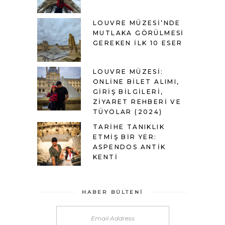
LOUVRE MÜZESI’NDE
MUTLAKA GÖRÜLMESI
GEREKEN İLK 10 ESER
LOUVRE MÜZESI:
ONLINE BILET ALIMI,
GIRIŞ BILGILERI,
ZIYARET REHBERI VE
TÜYOLAR (2024)
TARIHE TANIKLIK
ETMIŞ BIR YER:
ASPENDOS ANTIK
KENTI
HABER BÜLTENI