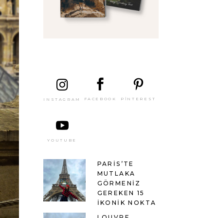
SON
YAZILAR
PINTEREST
FACEBOOK
INSTAGRAM
YOUTUBE
PARIS’TE
MUTLAKA
GÖRMENIZ
GEREKEN 15
İKONIK NOKTA
LOUVRE