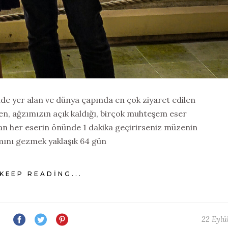
nde yer alan ve dünya çapında en çok ziyaret edilen
ken, ağzımızın açık kaldığı, birçok muhteşem eser
an her eserin önünde 1 dakika geçirirseniz müzenin
ını gezmek yaklaşık 64 gün
KEEP READING...
22 Eylü