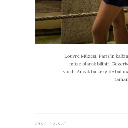
Louvre Müzesi, Paris’in kalbi
müze olarak bilinir. Gezer
vardı. Ancak bu sergide bulun
tamam
ONUR PULGAT