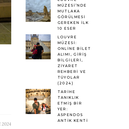
MÜZESI’NDE
MUTLAKA
GÖRÜLMESI
GEREKEN İLK
10 ESER
LOUVRE
MÜZESI:
ONLINE BILET
ALIMI, GIRIŞ
BILGILERI,
ZIYARET
REHBERI VE
TÜYOLAR
(2024)
TARIHE
TANIKLIK
ETMIŞ BIR
YER:
ASPENDOS
ANTIK KENTI
l 2024