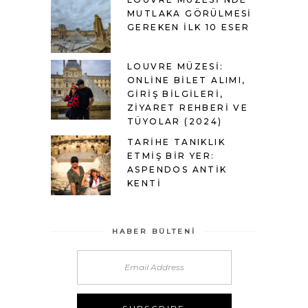
MUTLAKA GÖRÜLMESI
GEREKEN İLK 10 ESER
LOUVRE MÜZESI:
ONLINE BILET ALIMI,
GIRIŞ BILGILERI,
ZIYARET REHBERI VE
TÜYOLAR (2024)
TARIHE TANIKLIK
ETMIŞ BIR YER:
ASPENDOS ANTIK
KENTI
HABER BÜLTENI