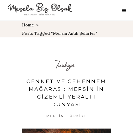
Home
>
Posts Tagged "Mersin Antik Şehirler"
Turkiye
CENNET VE CEHENNEM
MAĞARASI: MERSIN’IN
GIZEMLI YERALTI
DÜNYASI
,
MERSIN
TÜRKIYE