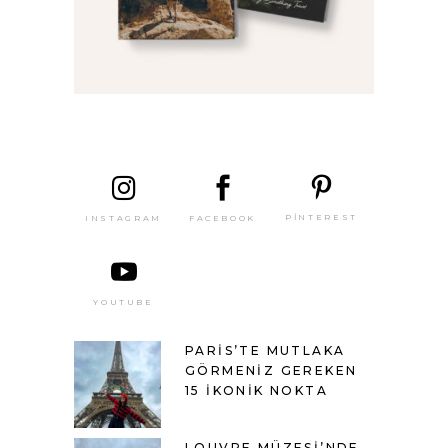
SON
YAZILAR
PINTEREST
FACEBOOK
INSTAGRAM
YOUTUBE
PARIS’TE MUTLAKA
GÖRMENIZ GEREKEN
15 İKONIK NOKTA
LOUVRE MÜZESI’NDE