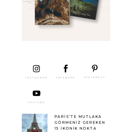
SON
YAZILAR
PINTEREST
FACEBOOK
INSTAGRAM
YOUTUBE
PARIS’TE MUTLAKA
GÖRMENIZ GEREKEN
15 İKONIK NOKTA