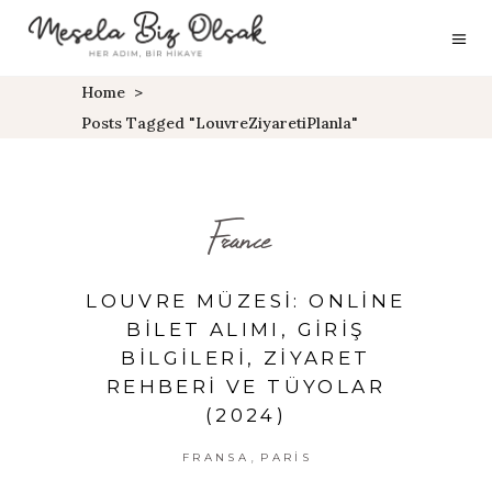
Home
>
Posts Tagged "LouvreZiyaretiPlanla"
France
LOUVRE MÜZESI: ONLINE
BILET ALIMI, GIRIŞ
BILGILERI, ZIYARET
REHBERI VE TÜYOLAR
(2024)
,
FRANSA
PARIS