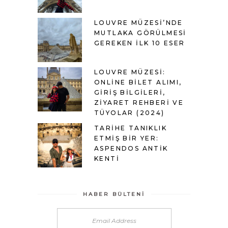
LOUVRE MÜZESI’NDE
MUTLAKA GÖRÜLMESI
GEREKEN İLK 10 ESER
LOUVRE MÜZESI:
ONLINE BILET ALIMI,
GIRIŞ BILGILERI,
ZIYARET REHBERI VE
TÜYOLAR (2024)
TARIHE TANIKLIK
ETMIŞ BIR YER:
ASPENDOS ANTIK
KENTI
HABER BÜLTENI