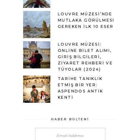
LOUVRE MÜZESI’NDE
MUTLAKA GÖRÜLMESI
GEREKEN İLK 10 ESER
LOUVRE MÜZESI:
ONLINE BILET ALIMI,
GIRIŞ BILGILERI,
ZIYARET REHBERI VE
TÜYOLAR (2024)
TARIHE TANIKLIK
ETMIŞ BIR YER:
ASPENDOS ANTIK
KENTI
HABER BÜLTENI