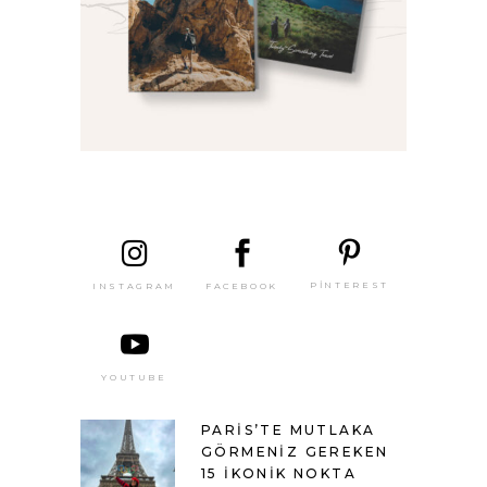
SON
YAZILAR
PINTEREST
FACEBOOK
INSTAGRAM
YOUTUBE
PARIS’TE MUTLAKA
GÖRMENIZ GEREKEN
15 İKONIK NOKTA