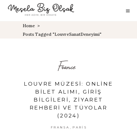
Home
>
Posts Tagged "LouvreSanatDeneyimi"
France
LOUVRE MÜZESI: ONLINE
BILET ALIMI, GIRIŞ
BILGILERI, ZIYARET
REHBERI VE TÜYOLAR
(2024)
,
FRANSA
PARIS