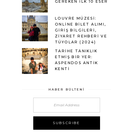
GEREKEN İLK 10 ESER
LOUVRE MÜZESI:
ONLINE BILET ALIMI,
GIRIŞ BILGILERI,
ZIYARET REHBERI VE
TÜYOLAR (2024)
TARIHE TANIKLIK
ETMIŞ BIR YER:
ASPENDOS ANTIK
KENTI
HABER BÜLTENI