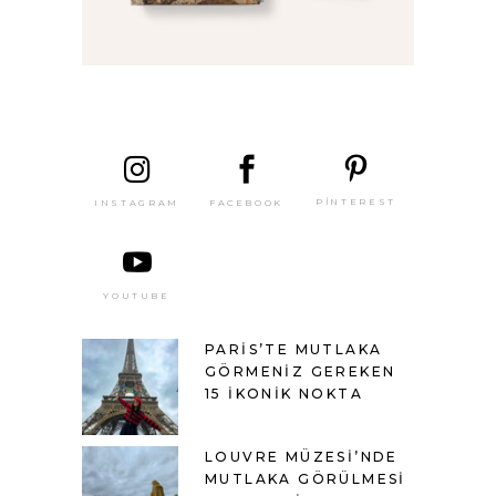
SON
YAZILAR
PINTEREST
FACEBOOK
INSTAGRAM
YOUTUBE
PARIS’TE MUTLAKA
GÖRMENIZ GEREKEN
15 İKONIK NOKTA
LOUVRE MÜZESI’NDE
MUTLAKA GÖRÜLMESI