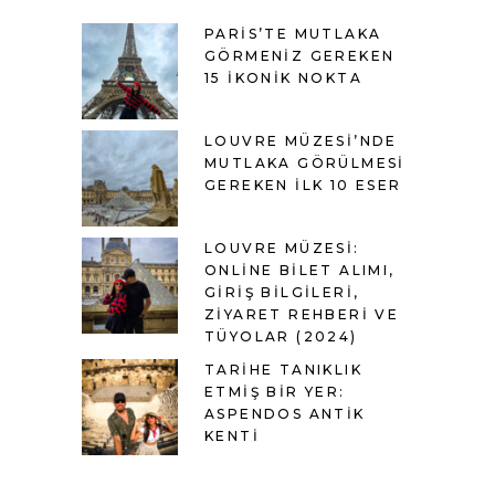
PARIS’TE MUTLAKA
GÖRMENIZ GEREKEN
15 İKONIK NOKTA
LOUVRE MÜZESI’NDE
MUTLAKA GÖRÜLMESI
GEREKEN İLK 10 ESER
LOUVRE MÜZESI:
ONLINE BILET ALIMI,
GIRIŞ BILGILERI,
ZIYARET REHBERI VE
TÜYOLAR (2024)
TARIHE TANIKLIK
ETMIŞ BIR YER:
ASPENDOS ANTIK
KENTI