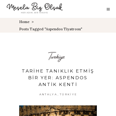
Home
>
Posts Tagged "Aspendos Tiyatrosu"
Turkiye
TARIHE TANIKLIK ETMIŞ
BIR YER: ASPENDOS
ANTIK KENTI
,
ANTALYA
TÜRKIYE